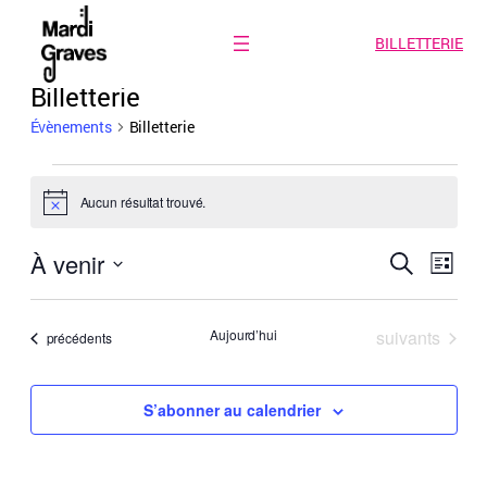
BILLETTERIE
Billetterie
Évènements
Billetterie
Évènements
Aucun résultat trouvé.
Notice
Recher
Navi
À venir
Recherche
Liste
de
et
Sélectionnez
vues
une
Évèn
navigat
Évènements
Aujourd’hui
suivants
Évènements
précédents
date.
de
vues
S’abonner au calendrier
Évènem